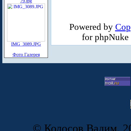
79.jpg
Powered by
Cop
for phpNuke
IMG_3089.JPG
Фото Галерея
© Колосов Вадим, 20