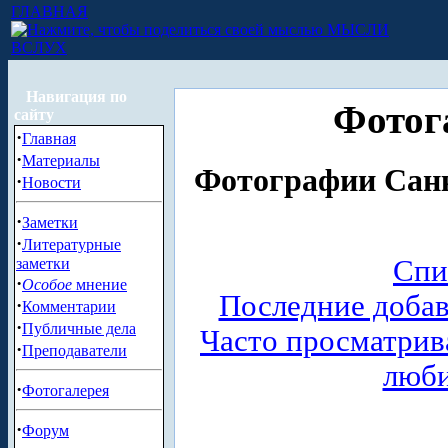
ГЛАВНАЯ
МЫСЛИ
ВСЛУХ
Навигация по
Фотог
сайту
·
Главная
·
Материалы
Фотографии Санк
·
Новости
·
Заметки
·
Литературные
Спи
заметки
·
Особое
мнение
Последние доба
·
Комментарии
·
Публичные дела
Часто просматри
·
Преподаватели
люб
·
Фотогалерея
·
Форум