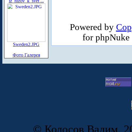
iz_nizov_k_svet ...
Powered by
Cop
for phpNuke
Sweden2.JPG
Фото Галерея
© Колосов Вадим, 20