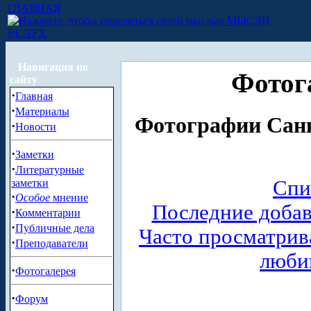
ГЛАВНАЯ
МЫСЛИ
ВСЛУХ
Навигация по
Фотог
сайту
·
Главная
·
Материалы
Фотографии Санк
·
Новости
·
Заметки
·
Литературные
Спи
заметки
·
Особое
мнение
Последние доба
·
Комментарии
·
Публичные дела
Часто просматри
·
Преподаватели
люби
·
Фотогалерея
·
Форум