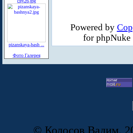
city26.jpg
Powered by
Cop
for phpNuke
pizanskaya-bash ...
Фото Галерея
© Колосов Вадим, 20