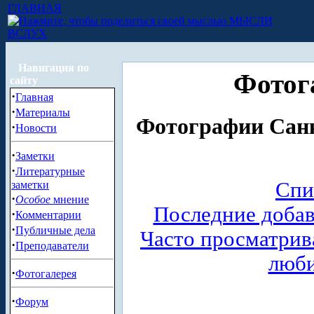
ГЛАВНАЯ
МЫСЛИ
ВСЛУХ
Навигация по
Фотог
сайту
·
Главная
·
Материалы
Фотографии Санк
·
Новости
·
Заметки
·
Литературные
Спи
заметки
·
Особое
мнение
Последние доба
·
Комментарии
·
Публичные дела
Часто просматри
·
Преподаватели
люб
·
Фотогалерея
·
Форум