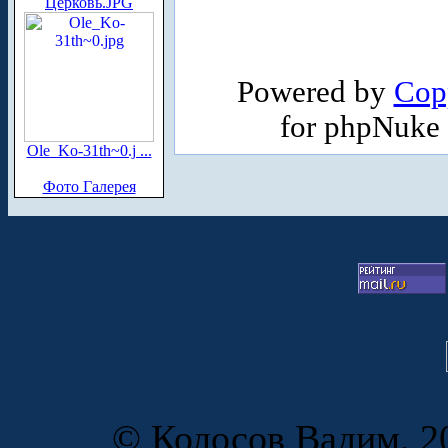
Церковь.JPG
Powered by
Cop
for phpNuke
Ole_Ko-31th~0.j ...
Фото Галерея
© Колосов Вадим, 20