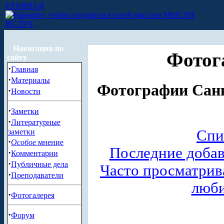
ГЛАВНАЯ
МЫСЛИ
ВСЛУХ
Навигация по
Фотог
сайту
·
Главная
·
Материалы
Фотографии Санк
·
Новости
·
Заметки
·
Литературные
Спи
заметки
·
Особое
мнение
Последние доба
·
Комментарии
·
Публичные дела
Часто просматри
·
Преподаватели
люб
·
Фотогалерея
·
Форум