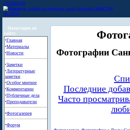
ГЛАВНАЯ
МЫСЛИ
ВСЛУХ
Навигация по
Фотог
сайту
·
Главная
·
Материалы
Фотографии Санк
·
Новости
·
Заметки
·
Литературные
Спи
заметки
·
Особое
мнение
Последние доба
·
Комментарии
·
Публичные дела
Часто просматри
·
Преподаватели
люб
·
Фотогалерея
·
Форум