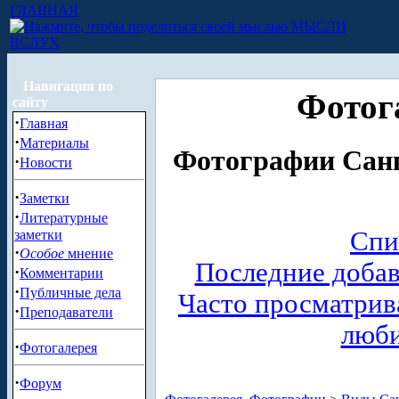
ГЛАВНАЯ
МЫСЛИ
ВСЛУХ
Навигация по
Фотог
сайту
·
Главная
·
Материалы
Фотографии Санк
·
Новости
·
Заметки
·
Литературные
Спи
заметки
·
Особое
мнение
Последние доба
·
Комментарии
·
Публичные дела
Часто просматри
·
Преподаватели
люб
·
Фотогалерея
·
Форум