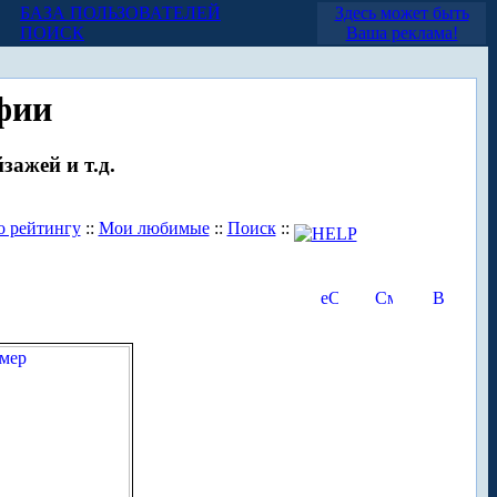
БАЗА ПОЛЬЗОВАТЕЛЕЙ
Здесь может быть
ПОИСК
Ваша реклама!
фии
зажей и т.д.
о рейтингу
::
Мои любимые
::
Поиск
::