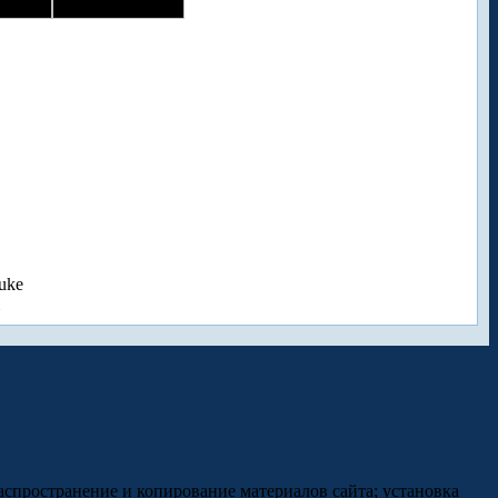
uke
аспространение и копирование материалов сайта; установка