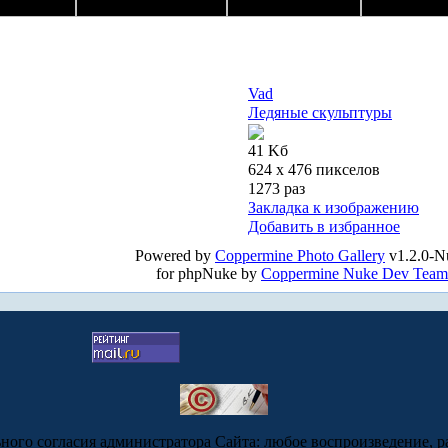
Vad
Ледяные скульптуры
41 Kб
624 x 476 пикселов
1273 раз
Закладка к изображению
Добавить в избранное
Powered by
Coppermine Photo Gallery
v1.2.0-N
for phpNuke by
Coppermine Nuke Dev Team
ьного согласия администратора Сайта: любое воспроизведение, р