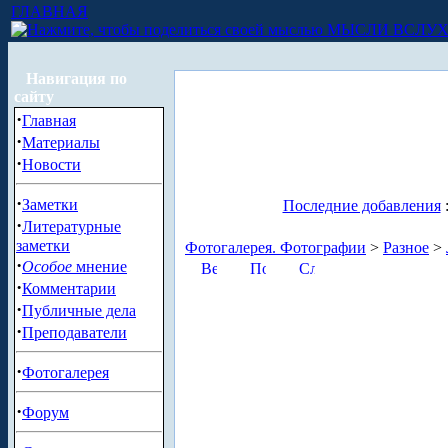
ГЛАВНАЯ
МЫСЛИ ВСЛУ
Навигация по
сайту
·
Главная
·
Материалы
·
Новости
·
Заметки
Последние добавления
·
Литературные
заметки
Фотогалерея. Фотографии
>
Разное
>
·
Особое
мнение
·
Комментарии
·
Публичные дела
·
Преподаватели
·
Фотогалерея
·
Форум