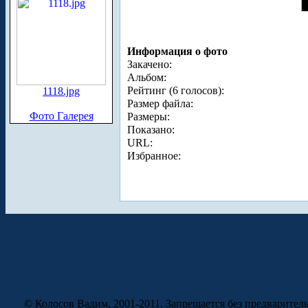
Информация о фото
Закачено:
Альбом:
Рейтинг (6 голосов):
1118.jpg
Размер файла:
Фото Галерея
Размеры:
Показано:
URL:
Избранное:
© Колосов Вадим, 2001-2011. Запрещается без предварител