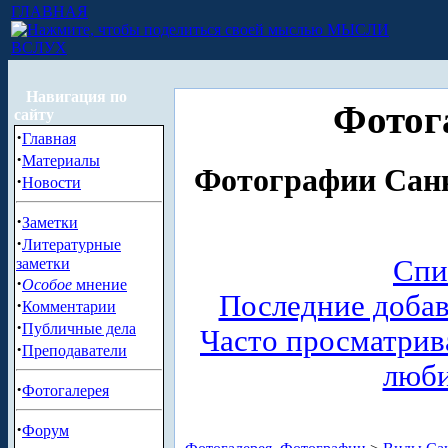
ГЛАВНАЯ
МЫСЛИ
ВСЛУХ
Навигация по
Фотог
сайту
·
Главная
·
Материалы
Фотографии Санк
·
Новости
·
Заметки
·
Литературные
Спи
заметки
·
Особое
мнение
Последние доба
·
Комментарии
·
Публичные дела
Часто просматри
·
Преподаватели
люб
·
Фотогалерея
·
Форум