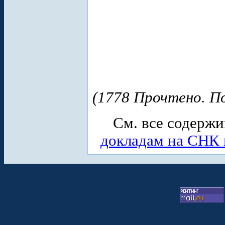
(1778 Прочтено. По
См. все содерж
докладам на СНК 