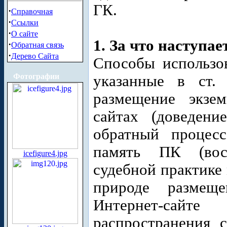
ГК.
·
Справочная
·
Ссылки
·
О сайте
1. За что наступае
·
Обратная связь
·
Дерево Сайта
Способы использов
Фотографии
указанные в ст.
размещение экзем
сайтах (доведени
обратный процесс
память ПК (восп
icefigure4.jpg
судебной практике 
природе размещ
Интернет-сайт
распространения 