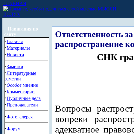
ГЛАВНАЯ
МЫСЛИ
ВСЛУХ
Навигация по
Ответственность за
сайту
·
Главная
распространение ко
·
Материалы
·
Новости
СНК гра
·
Заметки
·
Литературные
заметки
·
Особое
мнение
·
Комментарии
·
Публичные дела
·
Преподаватели
Вопросы распрост
·
вопреки распрост
Фотогалерея
адекватное правов
·
Форум