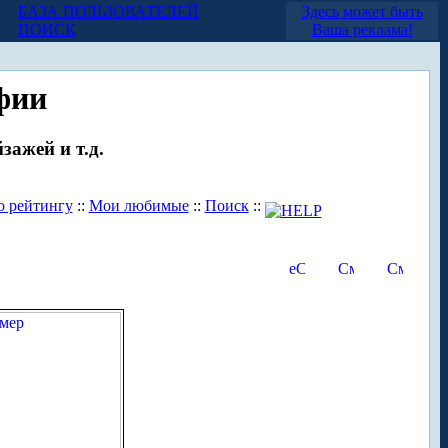
БАЗА ПОЛЬЗОВАТЕЛЕЙ
Здесь может быть
ПОИСК
Ваша реклама!
фии
зажей и т.д.
о рейтингу
::
Мои любимые
::
Поиск
::