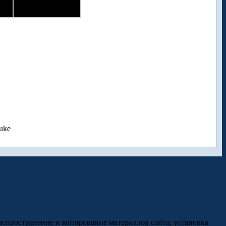
uke
аспространение и копирование материалов сайта; установка