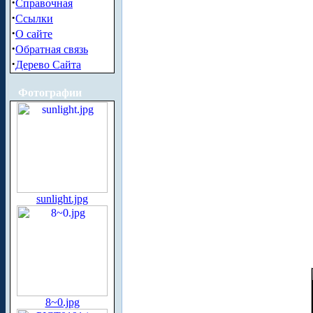
·
Справочная
·
Ссылки
·
О сайте
·
Обратная связь
·
Дерево Сайта
Фотографии
sunlight.jpg
8~0.jpg