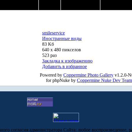
smileservice
Иностранные виды
83 Kб
640 x 480 пикселов
523 раз
Закладка к изображению
Добавить в избранное
Powered by
Coppermine Photo Gallery
v1.2.0-N
for phpNuke by
Coppermine Nuke Dev Team
ьного согласия администратора Сайта: любое воспроизведение, р