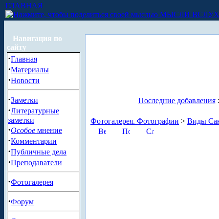
ГЛАВНАЯ
МЫСЛИ ВСЛУ
Навигация по
сайту
·
Главная
·
Материалы
·
Новости
·
Заметки
Последние добавления
·
Литературные
заметки
Фотогалерея. Фотографии
>
Виды Сан
·
Особое
мнение
·
Комментарии
·
Публичные дела
·
Преподаватели
·
Фотогалерея
·
Форум