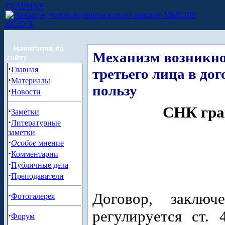
ГЛАВНАЯ
МЫСЛИ
ВСЛУХ
Навигация по
Механизм возникно
сайту
·
Главная
третьего лица в дог
·
Материалы
пользу
·
Новости
СНК гра
·
Заметки
·
Литературные
заметки
·
Особое
мнение
·
Комментарии
·
Публичные дела
·
Преподаватели
·
Договор, заключ
Фотогалерея
регулируется ст.
·
Форум