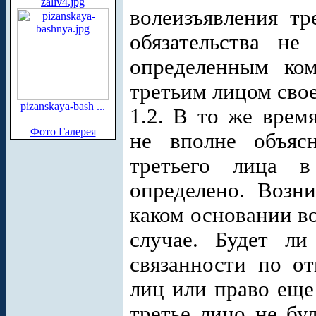
zaliv4.jpg
волеизъявления тр
обязательства не
определенным ко
третьим лицом свое
pizanskaya-bash ...
1.2. В то же врем
Фото Галерея
не вполне объяс
третьего лица в
определено. Возн
каком основании в
случае. Будет ли
связанности по о
лиц или право еще
третье лицо не бу