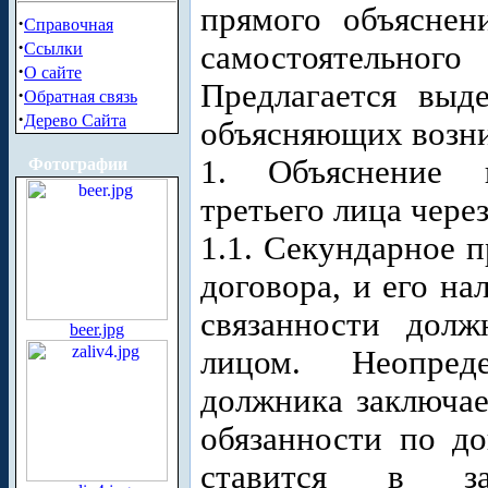
прямого объяснен
·
Справочная
·
Ссылки
самостоятельног
·
О сайте
Предлагается выд
·
Обратная связь
·
Дерево Сайта
объясняющих возни
1. Объяснение в
Фотографии
третьего лица чере
1.1. Секундарное 
договора, и его на
связанности дол
beer.jpg
лицом. Неопред
должника заключае
обязанности по до
ставится в за