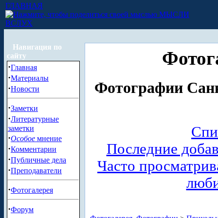
ГЛАВНАЯ
МЫСЛИ
ВСЛУХ
Навигация по
Фотог
сайту
·
Главная
·
Материалы
Фотографии Санк
·
Новости
·
Заметки
·
Литературные
Спи
заметки
·
Особое
мнение
Последние доба
·
Комментарии
·
Публичные дела
Часто просматри
·
Преподаватели
люб
·
Фотогалерея
·
Форум