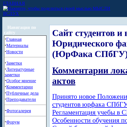
ГЛАВНАЯ
МЫСЛИ
ВСЛУХ
Навигация по
Сайт студентов и
сайту
·
Главная
Юридического фа
·
Материалы
·
(ЮрФака СПбГУ
Новости
·
Заметки
Комментарии лок
·
Литературные
заметки
актов
·
Особое
мнение
·
Комментарии
·
Публичные дела
Принято новое Положение
·
Преподаватели
студентов юрфака СПбГ
·
Регламентация учебы в 
Фотогалерея
Особенности обучения п
·
Форум