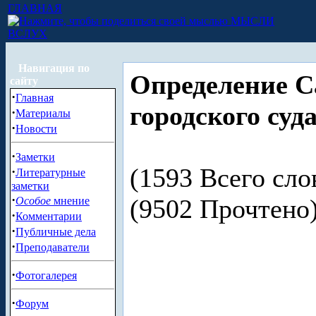
ГЛАВНАЯ
МЫСЛИ
ВСЛУХ
Навигация по
Определение С
сайту
·
Главная
городского суда
·
Материалы
·
Новости
·
Заметки
(1593 Всего сло
·
Литературные
заметки
·
(9502 Прочтен
Особое
мнение
·
Комментарии
·
Публичные дела
·
Преподаватели
·
Фотогалерея
·
Форум