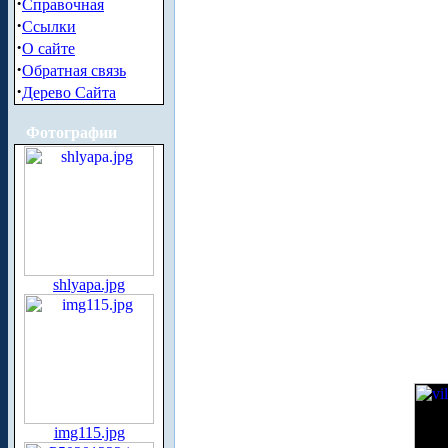
·
Справочная
·
Ссылки
·
О сайте
·
Обратная связь
·
Дерево Сайта
Фотографии
shlyapa.jpg
img115.jpg