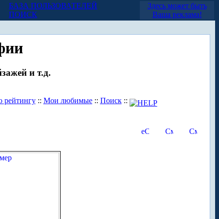
БАЗА ПОЛЬЗОВАТЕЛЕЙ
Здесь может быть
ПОИСК
Ваша реклама!
фии
зажей и т.д.
о рейтингу
::
Мои любимые
::
Поиск
::