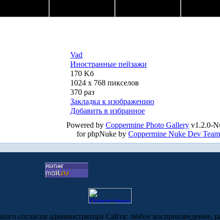
Vad
Иностранные пейзажи
170 Kб
1024 x 768 пикселов
370 раз
Закладка к изображению
Добавить в избранное
Powered by
Coppermine Photo Gallery
v1.2.0-N
for phpNuke by
Coppermine Nuke Dev Team
ьного согласия администратора Сайта: любое воспроизведение, р