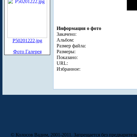
Информация о фото
Закачено:
Альбом:
P50201222.jpg
Размер файла:
Фото Галерея
Размеры:
Показано:
URL:
Избранное:
© Колосов Вадим, 2001-2011. Запрещается без предварител