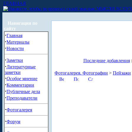
ГЛАВНАЯ
МЫСЛИ ВСЛУ
Навигация по
сайту
·
Главная
·
Материалы
·
Новости
·
Заметки
Последние добавления
·
Литературные
заметки
Фотогалерея. Фотографии
>
Пейзажи
·
Особое
мнение
·
Комментарии
·
Публичные дела
·
Преподаватели
·
Фотогалерея
·
Форум