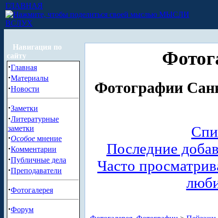
ГЛАВНАЯ
МЫСЛИ
ВСЛУХ
Навигация по
Фотог
сайту
·
Главная
·
Материалы
Фотографии Санк
·
Новости
·
Заметки
·
Литературные
Спи
заметки
·
Особое
мнение
Последние доба
·
Комментарии
·
Публичные дела
Часто просматри
·
Преподаватели
люб
·
Фотогалерея
·
Форум