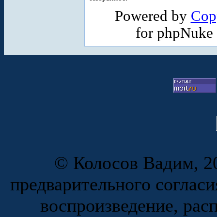
Powered by
Cop
for phpNuke
© Колосов Вадим, 20
предварительного согласи
воспроизведение, рас