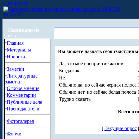
ГЛАВНАЯ
МЫСЛИ
ВСЛУХ
Навигация по
сайту
·
Главная
·
Материалы
Вы можете назвать себя счастлив
·
Новости
Да, это мое восприятие жизни
·
Заметки
Когда как
·
Литературные
Нет
заметки
Обычно да, но сейчас черная полоса
·
Особое
мнение
Обычно нет, но сейчас белая полоса
·
Комментарии
Трудно сказать
·
Публичные дела
·
Преподаватели
Всего отв
·
Фотогалерея
[
Текущие опрос
·
Форум