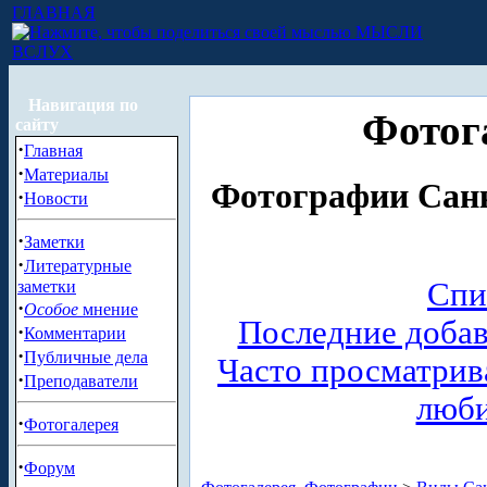
ГЛАВНАЯ
МЫСЛИ
ВСЛУХ
Навигация по
Фотог
сайту
·
Главная
·
Материалы
Фотографии Санк
·
Новости
·
Заметки
·
Литературные
Спи
заметки
·
Особое
мнение
Последние доба
·
Комментарии
·
Публичные дела
Часто просматри
·
Преподаватели
люб
·
Фотогалерея
·
Форум