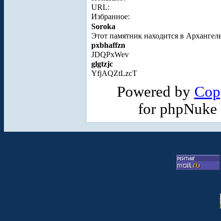
URL:
Избранное:
Soroka
Этот памятник находится в Архангел
pxbhaffzn
JDQPxWev
glgtzjc
YfjAQZtLzcT
Powered by
Cop
for phpNuke