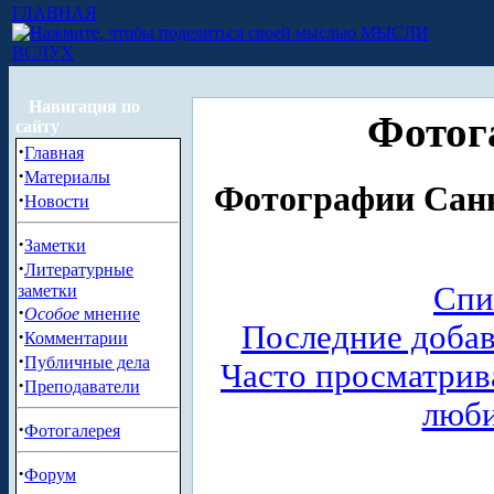
ГЛАВНАЯ
МЫСЛИ
ВСЛУХ
Навигация по
Фотог
сайту
·
Главная
·
Материалы
Фотографии Санк
·
Новости
·
Заметки
·
Литературные
Спи
заметки
·
Особое
мнение
Последние доба
·
Комментарии
·
Публичные дела
Часто просматри
·
Преподаватели
люб
·
Фотогалерея
·
Форум