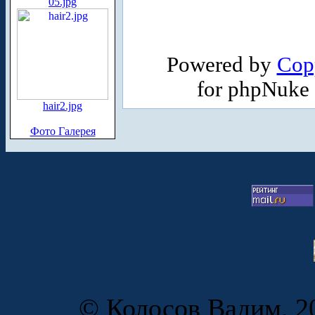
05.jpg
Powered by
Cop
for phpNuke
hair2.jpg
Фото Галерея
© Колосов Вадим, 20