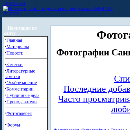
ГЛАВНАЯ
МЫСЛИ
ВСЛУХ
Навигация по
Фотог
сайту
·
Главная
·
Материалы
Фотографии Санк
·
Новости
·
Заметки
·
Литературные
Спи
заметки
·
Особое
мнение
Последние доба
·
Комментарии
·
Публичные дела
Часто просматри
·
Преподаватели
люб
·
Фотогалерея
·
Форум