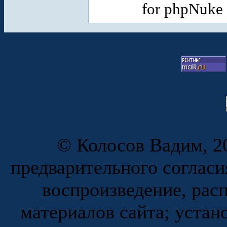
for phpNuke
© Колосов Вадим, 20
предварительного согласи
воспроизведение, рас
материалов сайта; устан