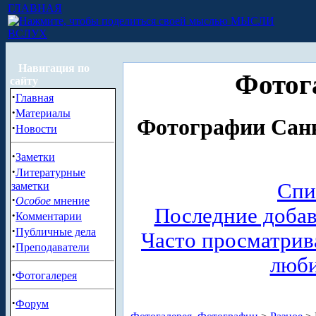
ГЛАВНАЯ
МЫСЛИ
ВСЛУХ
Навигация по
Фотог
сайту
·
Главная
·
Материалы
Фотографии Санк
·
Новости
·
Заметки
·
Литературные
Спи
заметки
·
Особое
мнение
Последние доба
·
Комментарии
·
Публичные дела
Часто просматри
·
Преподаватели
люб
·
Фотогалерея
·
Форум