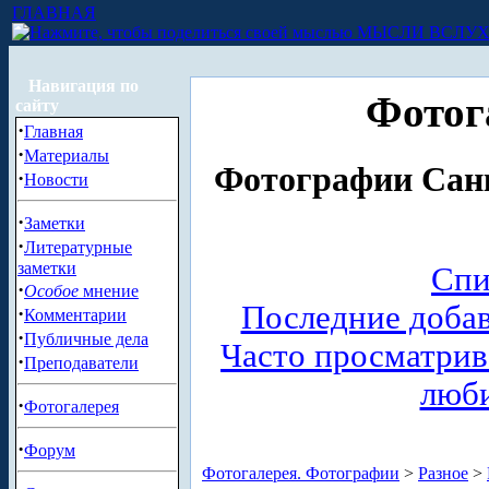
ГЛАВНАЯ
МЫСЛИ ВСЛУ
Навигация по
Фотог
сайту
·
Главная
·
Материалы
Фотографии Санк
·
Новости
·
Заметки
·
Литературные
заметки
Спи
·
Особое
мнение
Последние доба
·
Комментарии
·
Публичные дела
Часто просматри
·
Преподаватели
люб
·
Фотогалерея
·
Форум
Фотогалерея. Фотографии
>
Разное
>