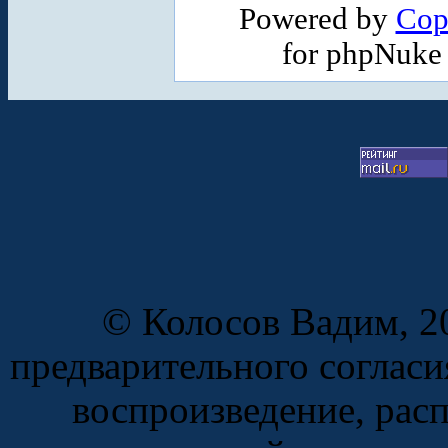
Powered by
Cop
for phpNuke
© Колосов Вадим, 20
предварительного согласи
воспроизведение, рас