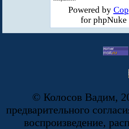
Powered by
Cop
for phpNuke
© Колосов Вадим, 20
предварительного согласи
воспроизведение, рас