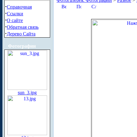
Фотогалерея. Фотографии
>
Разное
>
·
Справочная
·
Ссылки
·
О сайте
·
Обратная связь
·
Дерево Сайта
Фотографии
sun_3.jpg