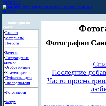
ГЛАВНАЯ
МЫСЛИ
ВСЛУХ
Навигация по
Фотог
сайту
·
Главная
·
Материалы
Фотографии Санк
·
Новости
·
Заметки
·
Литературные
Спи
заметки
·
Особое
мнение
Последние доба
·
Комментарии
·
Публичные дела
Часто просматри
·
Преподаватели
люб
·
Фотогалерея
·
Форум