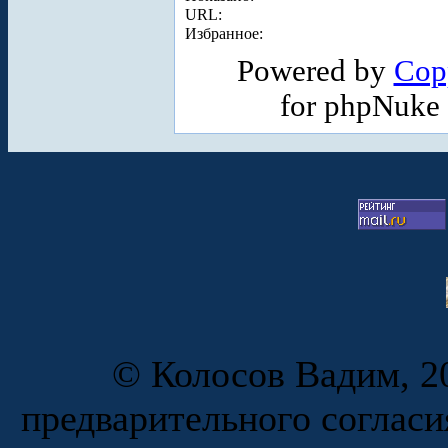
URL:
Избранное:
Powered by
Cop
for phpNuke
© Колосов Вадим, 20
предварительного согласи