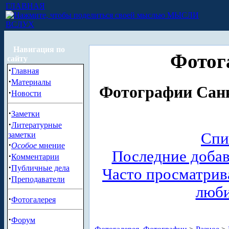
ГЛАВНАЯ
МЫСЛИ
ВСЛУХ
Навигация по
Фотог
сайту
·
Главная
·
Материалы
Фотографии Санк
·
Новости
·
Заметки
·
Литературные
Спи
заметки
·
Особое
мнение
Последние доба
·
Комментарии
·
Публичные дела
Часто просматри
·
Преподаватели
люб
·
Фотогалерея
·
Форум