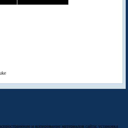
uke
аспространение и копирование материалов сайта; установка