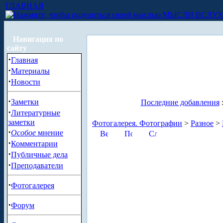
ГЛАВНАЯ
МЫСЛИ ВСЛУ
Навигация по
сайту
·
Главная
·
Материалы
·
Новости
·
Заметки
Последние добавления
·
Литературные
заметки
Фотогалерея. Фотографии
>
Разное
>
·
Особое
мнение
·
Комментарии
·
Публичные дела
·
Преподаватели
·
Фотогалерея
·
Форум