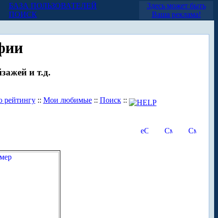
БАЗА ПОЛЬЗОВАТЕЛЕЙ
Здесь может быть
ПОИСК
Ваша реклама!
фии
зажей и т.д.
о рейтингу
::
Мои любимые
::
Поиск
::