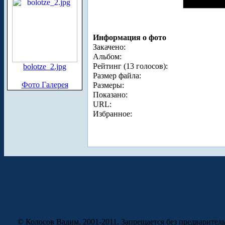
Информация о фото
Закачено:
Альбом:
Рейтинг (13 голосов):
bolotze_2.jpg
Размер файла:
Фото Галерея
Размеры:
Показано:
URL:
Избранное:
© Колосов Вадим, 2001-2011. Запрещается без предварител