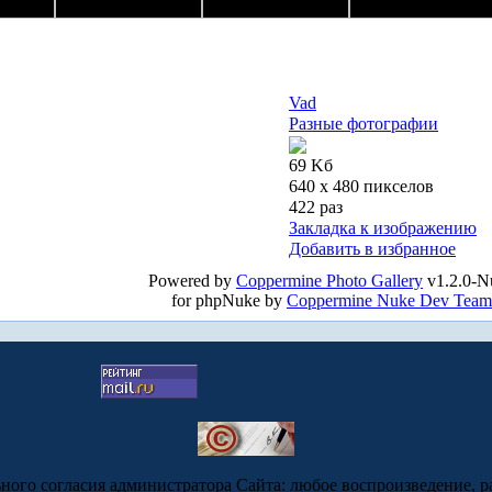
Vad
Разные фотографии
69 Kб
640 x 480 пикселов
422 раз
Закладка к изображению
Добавить в избранное
Powered by
Coppermine Photo Gallery
v1.2.0-N
for phpNuke by
Coppermine Nuke Dev Team
ьного согласия администратора Сайта: любое воспроизведение, р