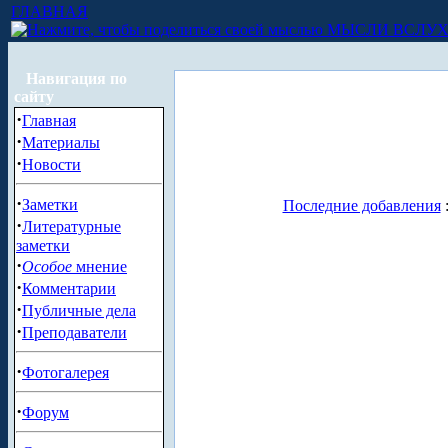
ГЛАВНАЯ
МЫСЛИ ВСЛУ
Навигация по
сайту
·
Главная
·
Материалы
·
Новости
·
Заметки
Последние добавления
·
Литературные
заметки
·
Особое
мнение
·
Комментарии
·
Публичные дела
·
Преподаватели
·
Фотогалерея
·
Форум