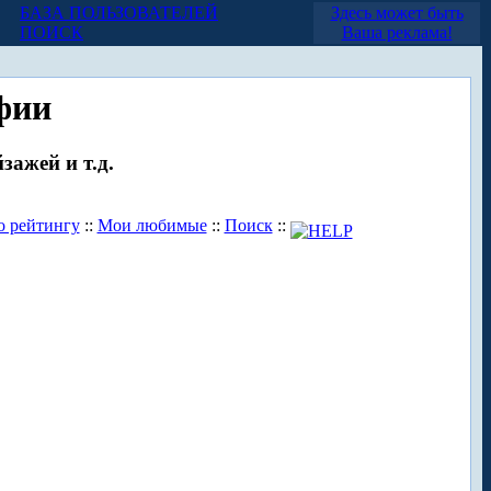
БАЗА ПОЛЬЗОВАТЕЛЕЙ
Здесь может быть
ПОИСК
Ваша реклама!
фии
зажей и т.д.
о рейтингу
::
Мои любимые
::
Поиск
::