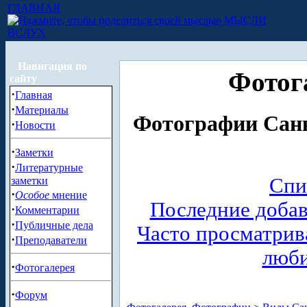
ГЛАВНАЯ
МЫСЛИ
ВСЛУХ
Навигация по
Фотог
сайту
·
Главная
·
Материалы
Фотографии Санк
·
Новости
·
Заметки
·
Литературные
Спи
заметки
·
Особое
мнение
Последние доба
·
Комментарии
·
Публичные дела
Часто просматри
·
Преподаватели
люб
·
Фотогалерея
·
Форум