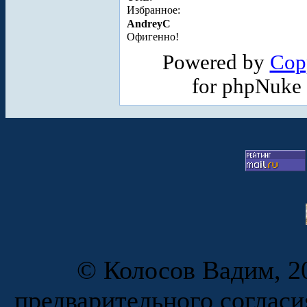
Избранное:
AndreyC
Офигенно!
Powered by
Cop
for phpNuke
© Колосов Вадим, 20
предварительного согласи