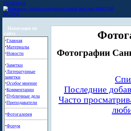
ГЛАВНАЯ
МЫСЛИ
ВСЛУХ
Навигация по
Фотог
сайту
·
Главная
·
Материалы
Фотографии Санк
·
Новости
·
Заметки
·
Литературные
Спи
заметки
·
Особое
мнение
Последние доба
·
Комментарии
·
Публичные дела
Часто просматри
·
Преподаватели
люб
·
Фотогалерея
·
Форум