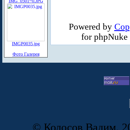
IMG_0501~0.JPG
Powered by
Cop
for phpNuke
IMGP0035.jpg
Фото Галерея
© Колосов Вадим, 20