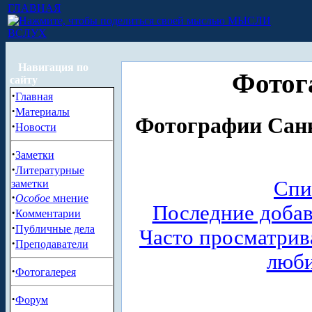
ГЛАВНАЯ
МЫСЛИ
ВСЛУХ
Навигация по
Фотог
сайту
·
Главная
·
Материалы
Фотографии Санк
·
Новости
·
Заметки
·
Литературные
Спи
заметки
·
Особое
мнение
Последние доба
·
Комментарии
·
Публичные дела
Часто просматри
·
Преподаватели
люб
·
Фотогалерея
·
Форум