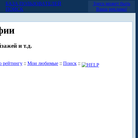
БАЗА ПОЛЬЗОВАТЕЛЕЙ
Здесь может быть
ПОИСК
Ваша реклама!
фии
зажей и т.д.
о рейтингу
::
Мои любимые
::
Поиск
::