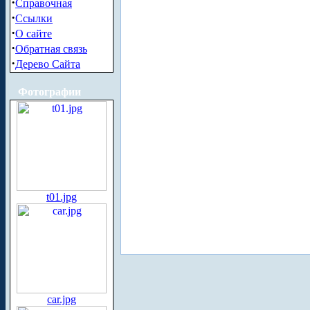
·
Справочная
·
Ссылки
·
О сайте
·
Обратная связь
·
Дерево Сайта
Фотографии
t01.jpg
car.jpg