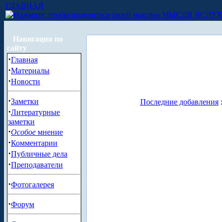
ГЛАВНАЯ
МЫСЛИ ВСЛУ
Навигация по
сайту
·
Главная
·
Материалы
·
Новости
·
Заметки
Последние добавления
·
Литературные
заметки
·
Особое
мнение
·
Комментарии
·
Публичные дела
·
Преподаватели
·
Фотогалерея
·
Форум