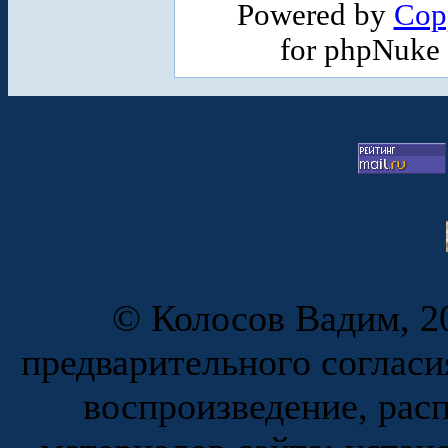
Powered by
Cop
for phpNuke
© Колосов Вадим, 20
предварительного согласи
воспроизведение, рас