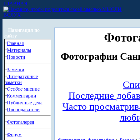
ГЛАВНАЯ
МЫСЛИ
ВСЛУХ
Навигация по
Фотог
сайту
·
Главная
·
Материалы
Фотографии Санк
·
Новости
·
Заметки
·
Литературные
Спи
заметки
·
Особое
мнение
Последние доба
·
Комментарии
·
Публичные дела
Часто просматри
·
Преподаватели
люб
·
Фотогалерея
·
Форум