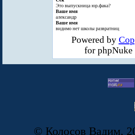
Это выпускница юр.фака?
Ваше имя
александр
Ваше имя
видимо нет школы развратниц
Powered by
Cop
for phpNuke
© Колосов Вадим, 20