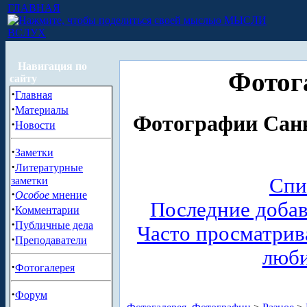
ГЛАВНАЯ
МЫСЛИ
ВСЛУХ
Навигация по
Фотог
сайту
·
Главная
·
Материалы
Фотографии Санк
·
Новости
·
Заметки
·
Литературные
Спи
заметки
·
Особое
мнение
Последние доба
·
Комментарии
·
Публичные дела
Часто просматри
·
Преподаватели
люб
·
Фотогалерея
·
Форум