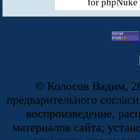
for phpNuke
© Колосов Вадим, 20
предварительного согласи
воспроизведение, рас
материалов сайта; устан