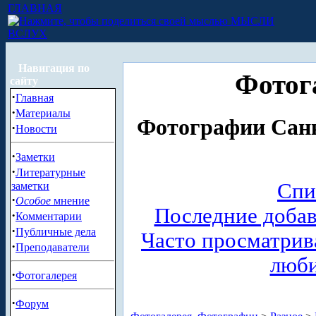
ГЛАВНАЯ
МЫСЛИ
ВСЛУХ
Навигация по
Фотог
сайту
·
Главная
·
Материалы
Фотографии Санк
·
Новости
·
Заметки
·
Литературные
Спи
заметки
·
Особое
мнение
Последние доба
·
Комментарии
·
Публичные дела
Часто просматри
·
Преподаватели
люб
·
Фотогалерея
·
Форум