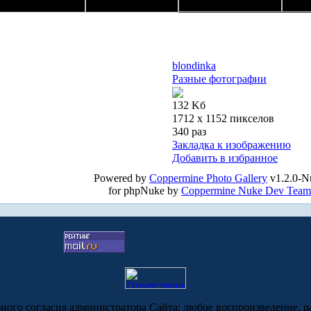
blondinka
Разные фотографии
132 Kб
1712 x 1152 пикселов
340 раз
Закладка к изображению
Добавить в избранное
Powered by
Coppermine Photo Gallery
v1.2.0-N
for phpNuke by
Coppermine Nuke Dev Team
ьного согласия администратора Сайта: любое воспроизведение, р