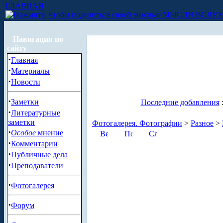
ГЛАВНАЯ
МЫСЛИ ВСЛУ
Навигация по
сайту
·
Главная
·
Материалы
·
Новости
·
Заметки
Последние добавления
·
Литературные
заметки
Фотогалерея. Фотографии
>
Разное
>
·
Особое
мнение
·
Комментарии
·
Публичные дела
·
Преподаватели
·
Фотогалерея
·
Форум