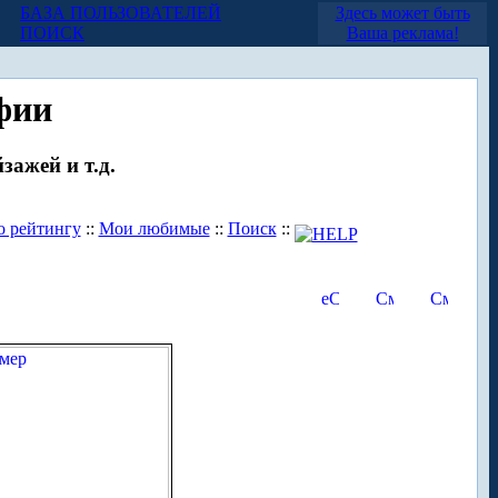
БАЗА ПОЛЬЗОВАТЕЛЕЙ
Здесь может быть
ПОИСК
Ваша реклама!
фии
зажей и т.д.
о рейтингу
::
Мои любимые
::
Поиск
::