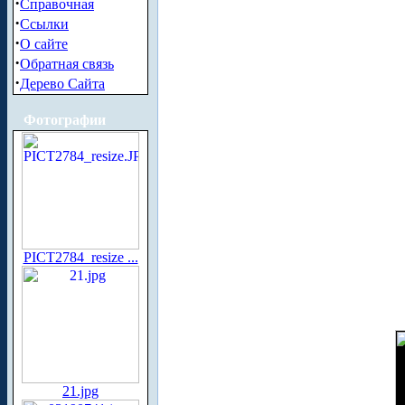
·
Справочная
·
Ссылки
·
О сайте
·
Обратная связь
·
Дерево Сайта
Фотографии
PICT2784_resize ...
21.jpg