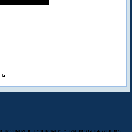
uke
аспространение и копирование материалов сайта; установка