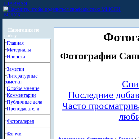
ГЛАВНАЯ
МЫСЛИ
ВСЛУХ
Навигация по
Фотог
сайту
·
Главная
·
Материалы
Фотографии Санк
·
Новости
·
Заметки
·
Литературные
Спи
заметки
·
Особое
мнение
Последние доба
·
Комментарии
·
Публичные дела
Часто просматри
·
Преподаватели
люб
·
Фотогалерея
·
Форум