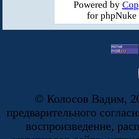
Powered by
Cop
for phpNuke
© Колосов Вадим, 20
предварительного согласи
воспроизведение, рас