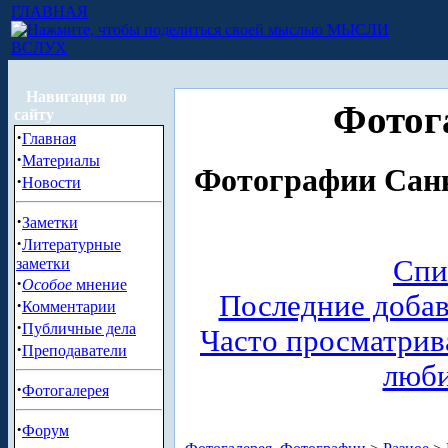
ГЛАВНАЯ
МЫСЛИ
ВСЛУХ
Навигация по
Фотог
сайту
·
Главная
·
Материалы
Фотографии Санк
·
Новости
·
Заметки
·
Литературные
Спи
заметки
·
Особое
мнение
Последние доба
·
Комментарии
·
Публичные дела
Часто просматри
·
Преподаватели
люб
·
Фотогалерея
·
Форум