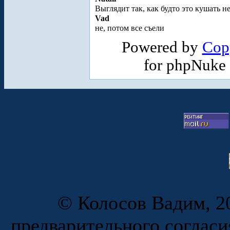
Выглядит так, как будто это кушать не
Vad
не, потом все съели
Powered by
Cop
for phpNuke
© Колосов Вадим, 20
предварительного согласи