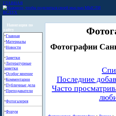
ГЛАВНАЯ
МЫСЛИ
ВСЛУХ
Навигация по
Фотог
сайту
·
Главная
·
Материалы
Фотографии Санк
·
Новости
·
Заметки
·
Литературные
Спи
заметки
·
Особое
мнение
Последние доба
·
Комментарии
·
Публичные дела
Часто просматри
·
Преподаватели
люб
·
Фотогалерея
·
Форум