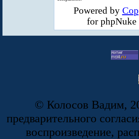
Powered by
Cop
for phpNuke
© Колосов Вадим, 20
предварительного согласи
воспроизведение, рас