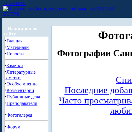
ГЛАВНАЯ
МЫСЛИ
ВСЛУХ
Навигация по
Фотог
сайту
·
Главная
·
Материалы
Фотографии Санк
·
Новости
·
Заметки
·
Литературные
Спи
заметки
·
Особое
мнение
Последние доба
·
Комментарии
·
Публичные дела
Часто просматри
·
Преподаватели
люби
·
Фотогалерея
·
Форум