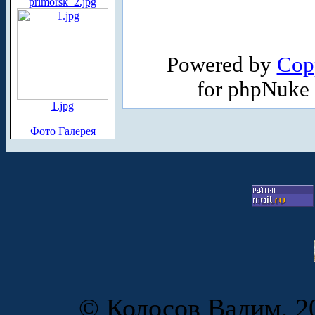
primorsk_2.jpg
Powered by
Cop
for phpNuke
1.jpg
Фото Галерея
© Колосов Вадим, 20