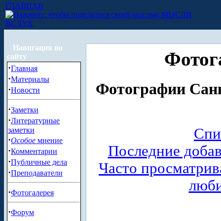
ГЛАВНАЯ
МЫСЛИ
ВСЛУХ
Навигация по
Фотог
сайту
·
Главная
·
Материалы
Фотографии Санк
·
Новости
·
Заметки
·
Литературные
Спи
заметки
·
Особое
мнение
Последние доба
·
Комментарии
·
Публичные дела
Часто просматри
·
Преподаватели
люб
·
Фотогалерея
·
Форум