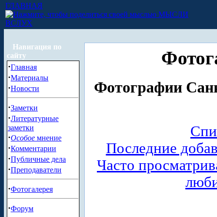
ГЛАВНАЯ
МЫСЛИ
ВСЛУХ
Навигация по
Фотог
сайту
·
Главная
·
Материалы
Фотографии Санк
·
Новости
·
Заметки
·
Литературные
Спи
заметки
·
Особое
мнение
Последние доба
·
Комментарии
·
Публичные дела
Часто просматри
·
Преподаватели
люб
·
Фотогалерея
·
Форум