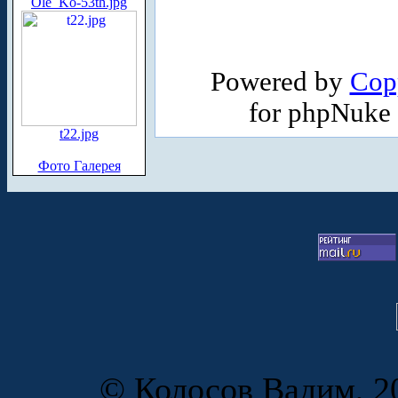
Ole_Ko-53th.jpg
Powered by
Cop
for phpNuke
t22.jpg
Фото Галерея
© Колосов Вадим, 20