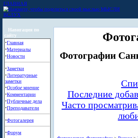
ГЛАВНАЯ
МЫСЛИ
ВСЛУХ
Навигация по
Фотог
сайту
·
Главная
·
Материалы
Фотографии Санк
·
Новости
·
Заметки
·
Литературные
Спи
заметки
·
Особое
мнение
Последние доба
·
Комментарии
·
Публичные дела
Часто просматри
·
Преподаватели
люб
·
Фотогалерея
·
Форум