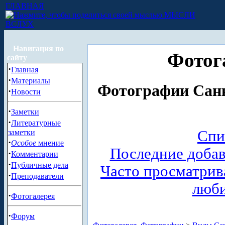
ГЛАВНАЯ
МЫСЛИ
ВСЛУХ
Навигация по
Фотог
сайту
·
Главная
·
Материалы
Фотографии Санк
·
Новости
·
Заметки
·
Литературные
Спи
заметки
·
Особое
мнение
Последние доба
·
Комментарии
·
Публичные дела
Часто просматри
·
Преподаватели
люб
·
Фотогалерея
·
Форум