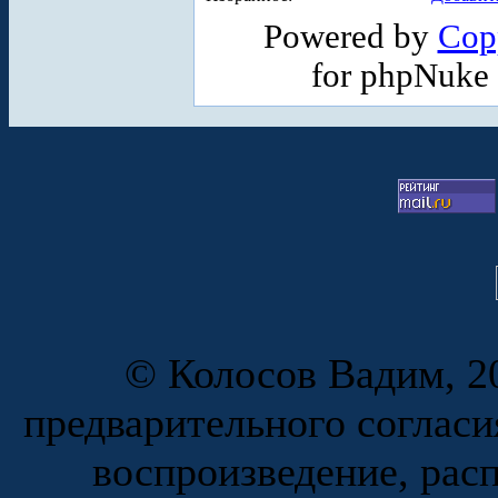
Powered by
Cop
for phpNuke
© Колосов Вадим, 20
предварительного согласи
воспроизведение, рас