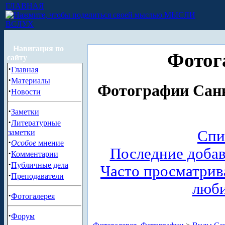
ГЛАВНАЯ
МЫСЛИ
ВСЛУХ
Навигация по
Фотог
сайту
·
Главная
·
Материалы
Фотографии Санк
·
Новости
·
Заметки
·
Литературные
Спи
заметки
·
Особое
мнение
Последние доба
·
Комментарии
·
Публичные дела
Часто просматри
·
Преподаватели
люб
·
Фотогалерея
·
Форум