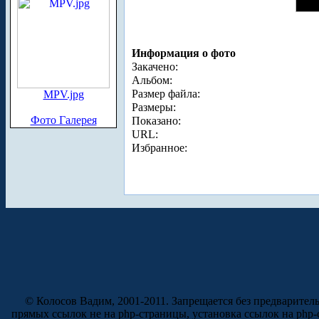
Информация о фото
Закачено:
Альбом:
Размер файла:
MPV.jpg
Размеры:
Фото Галерея
Показано:
URL:
Избранное:
© Колосов Вадим, 2001-2011. Запрещается без предварител
прямых ссылок не на php-страницы, установка ссылок на php