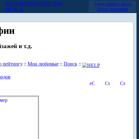
БАЗА ПОЛЬЗОВАТЕЛЕЙ
Здесь может быть
ПОИСК
Ваша реклама!
фии
зажей и т.д.
о рейтингу
::
Мои любимые
::
Поиск
::
родов