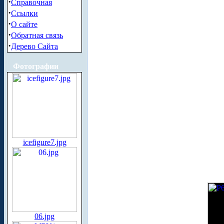
·
Справочная
·
Ссылки
·
О сайте
·
Обратная связь
·
Дерево Сайта
Фотографии
icefigure7.jpg
06.jpg