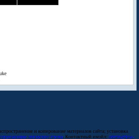
uke
аспространение и копирование материалов сайта; установка
нарушающие авторские права
. Контактный имэйл:
admin@law-