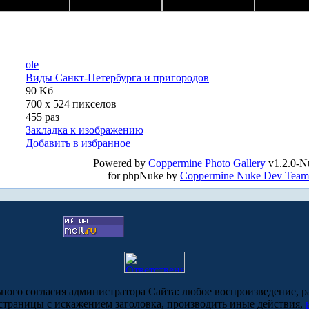
ole
Виды Санкт-Петербурга и пригородов
90 Kб
700 x 524 пикселов
455 раз
Закладка к изображению
Добавить в избранное
Powered by
Coppermine Photo Gallery
v1.2.0-N
for phpNuke by
Coppermine Nuke Dev Team
ьного согласия администратора Сайта: любое воспроизведение, р
-страницы с искажением заголовка, производить иные действия,