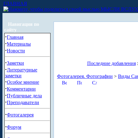
ГЛАВНАЯ
МЫСЛИ ВСЛУ
Навигация по
сайту
·
Главная
·
Материалы
·
Новости
·
Заметки
Последние добавления
·
Литературные
заметки
Фотогалерея. Фотографии
>
Виды Сан
·
Особое
мнение
·
Комментарии
·
Публичные дела
·
Преподаватели
·
Фотогалерея
·
Форум