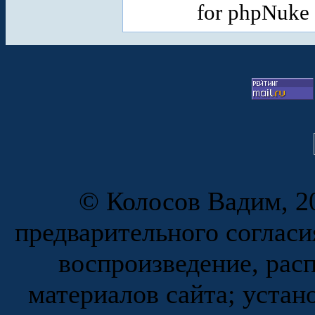
for phpNuke
© Колосов Вадим, 20
предварительного согласи
воспроизведение, рас
материалов сайта; устан