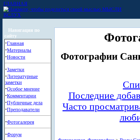
ГЛАВНАЯ
МЫСЛИ
ВСЛУХ
Навигация по
Фотог
сайту
·
Главная
·
Материалы
Фотографии Санк
·
Новости
·
Заметки
·
Литературные
Спи
заметки
·
Особое
мнение
Последние доба
·
Комментарии
·
Публичные дела
Часто просматри
·
Преподаватели
люб
·
Фотогалерея
·
Форум