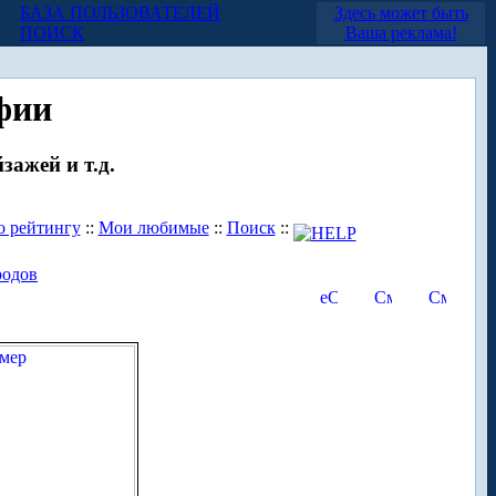
БАЗА ПОЛЬЗОВАТЕЛЕЙ
Здесь может быть
ПОИСК
Ваша реклама!
фии
зажей и т.д.
о рейтингу
::
Мои любимые
::
Поиск
::
родов