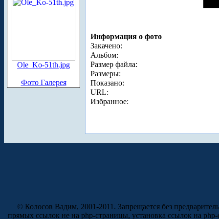
Информация о фото
Закачено:
Альбом:
Размер файла:
Ole_Ko-51th.jpg
Размеры:
Фото Галерея
Показано:
URL:
Избранное:
© Колосов Вадим, 2001-2011. Запрещается без предварител
прямых ссылок не на php-страницы, установка ссылок на php