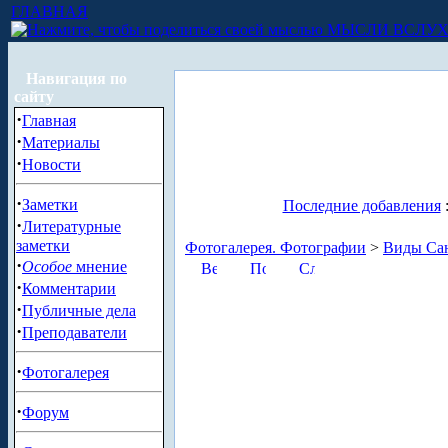
ГЛАВНАЯ
МЫСЛИ ВСЛУ
Навигация по
сайту
·
Главная
·
Материалы
·
Новости
·
Заметки
Последние добавления
·
Литературные
заметки
Фотогалерея. Фотографии
>
Виды Сан
·
Особое
мнение
·
Комментарии
·
Публичные дела
·
Преподаватели
·
Фотогалерея
·
Форум