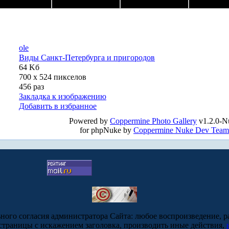
ole
Виды Санкт-Петербурга и пригородов
64 Kб
700 x 524 пикселов
456 раз
Закладка к изображению
Добавить в избранное
Powered by
Coppermine Photo Gallery
v1.2.0-N
for phpNuke by
Coppermine Nuke Dev Team
ьного согласия администратора Сайта: любое воспроизведение, р
-страницы с искажением заголовка, производить иные действия,