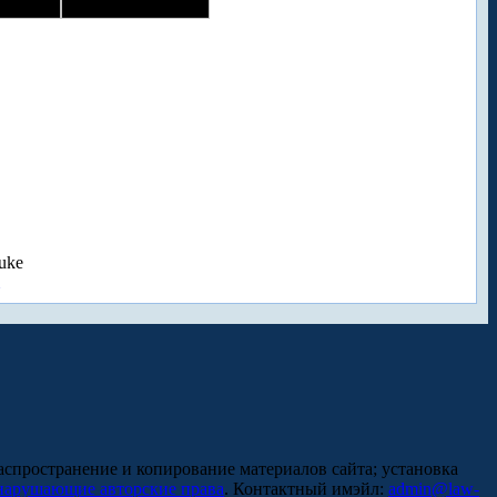
uke
аспространение и копирование материалов сайта; установка
нарушающие авторские права
. Контактный имэйл:
admin@law-