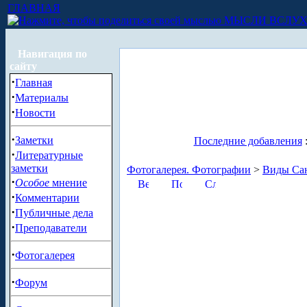
ГЛАВНАЯ
МЫСЛИ ВСЛУ
Навигация по
сайту
·
Главная
·
Материалы
·
Новости
·
Заметки
Последние добавления
·
Литературные
заметки
Фотогалерея. Фотографии
>
Виды Сан
·
Особое
мнение
·
Комментарии
·
Публичные дела
·
Преподаватели
·
Фотогалерея
·
Форум