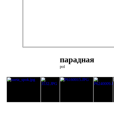
парадная
pol