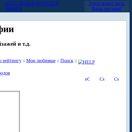
БАЗА ПОЛЬЗОВАТЕЛЕЙ
Здесь может быть
ПОИСК
Ваша реклама!
фии
зажей и т.д.
о рейтингу
::
Мои любимые
::
Поиск
::
родов