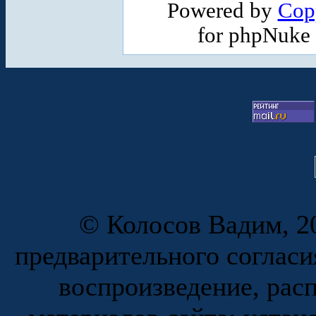
Powered by
Cop
for phpNuke
© Колосов Вадим, 20
предварительного согласи
воспроизведение, рас