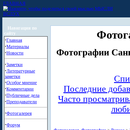
ГЛАВНАЯ
МЫСЛИ
ВСЛУХ
Навигация по
Фотог
сайту
·
Главная
·
Материалы
Фотографии Санк
·
Новости
·
Заметки
·
Литературные
Спи
заметки
·
Особое
мнение
Последние доба
·
Комментарии
·
Публичные дела
Часто просматри
·
Преподаватели
люб
·
Фотогалерея
·
Форум