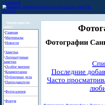
ГЛАВНАЯ
МЫСЛИ
ВСЛУХ
Навигация по
Фотог
сайту
·
Главная
·
Материалы
Фотографии Санк
·
Новости
·
Заметки
·
Литературные
Спи
заметки
·
Особое
мнение
Последние доба
·
Комментарии
·
Публичные дела
Часто просматри
·
Преподаватели
люб
·
Фотогалерея
·
Форум