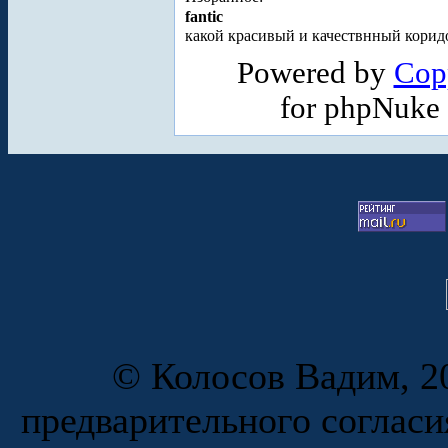
fantic
какой красивый и качествнный кори
Powered by
Cop
for phpNuke
© Колосов Вадим, 20
предварительного согласи