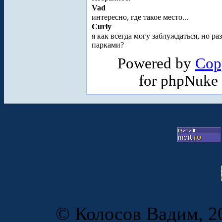
Vad
интересно, где такое место...
Curly
я как всегда могу заблуждаться, но 
парками?
Powered by
Cop
for phpNuke
© Колосов Вадим, 20