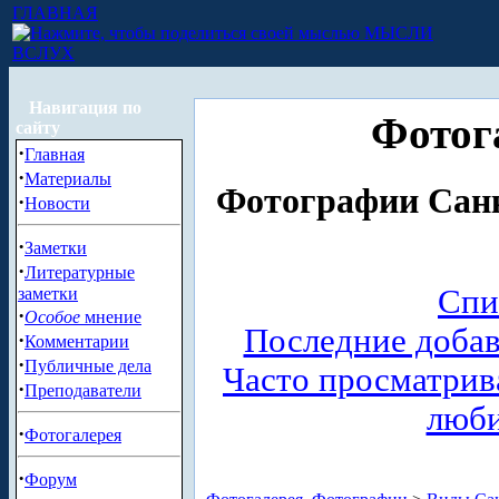
ГЛАВНАЯ
МЫСЛИ
ВСЛУХ
Навигация по
Фотог
сайту
·
Главная
·
Материалы
Фотографии Санк
·
Новости
·
Заметки
·
Литературные
Спи
заметки
·
Особое
мнение
Последние доба
·
Комментарии
·
Публичные дела
Часто просматри
·
Преподаватели
люб
·
Фотогалерея
·
Форум